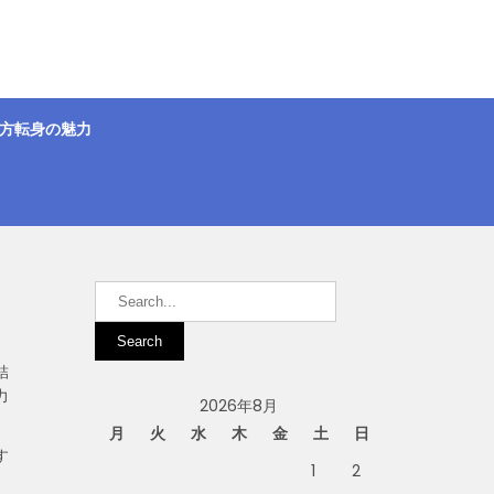
方転身の魅力
結
力
2026年8月
月
火
水
木
金
土
日
す
1
2
、