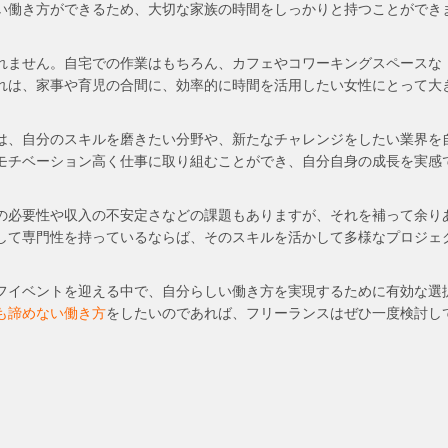
い働き方ができるため、大切な家族の時間をしっかりと持つことができ
れません。自宅での作業はもちろん、カフェやコワーキングスペースな
れは、家事や育児の合間に、効率的に時間を活用したい女性にとって大
は、自分のスキルを磨きたい分野や、新たなチャレンジをしたい業界を
モチベーション高く仕事に取り組むことができ、自分自身の成長を実感
の必要性や収入の不安定さなどの課題もありますが、それを補って余り
して専門性を持っているならば、そのスキルを活かして多様なプロジェ
フイベントを迎える中で、自分らしい働き方を実現するために有効な選
も諦めない働き方
をしたいのであれば、フリーランスはぜひ一度検討し